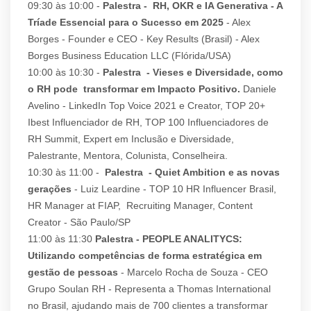
09:30 às 10:00 -
Palestra - RH, OKR e IA Generativa - A
Tríade Essencial para o Sucesso em 2025
- Alex
Borges - Founder e CEO - Key Results (Brasil) - Alex
Borges Business Education LLC (Flórida/USA)
10:00 às 10:30 -
Palestra - Vieses e Diversidade, como
o RH pode transformar em Impacto Positivo.
Daniele
Avelino - LinkedIn Top Voice 2021 e Creator, TOP 20+
Ibest Influenciador de RH, TOP 100 Influenciadores de
RH Summit, Expert em Inclusão e Diversidade,
Palestrante, Mentora, Colunista, Conselheira.
10:30 às 11:00 -
Palestra - Quiet Ambition e as novas
gerações
- Luiz Leardine - TOP 10 HR Influencer Brasil,
HR Manager at FIAP, Recruiting Manager, Content
Creator - São Paulo/SP
11:00 às 11:30
Palestra - PEOPLE ANALITYCS:
Utilizando competências de forma estratégica em
gestão de pessoas
- Marcelo Rocha de Souza - CEO
Grupo Soulan RH - Representa a Thomas International
no Brasil, ajudando mais de 700 clientes a transformar