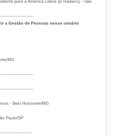
esidente para a América Latina @ Radancy - São
-----------------------
r a Gestão de Pessoas nesse cenário
zonte/MG
-----------------------
-----------------------
Menos - Belo Horizonte/MG
São Paulo/SP
----------------------