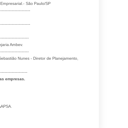
Empresarial.- São Paulo/SP
----------------------
----------------------
---------------------
jaria Ambev.
---------------------
Sebastião Nunes - Diretor de Planejamento,
--------------------
das empresas.
 AAPSA.