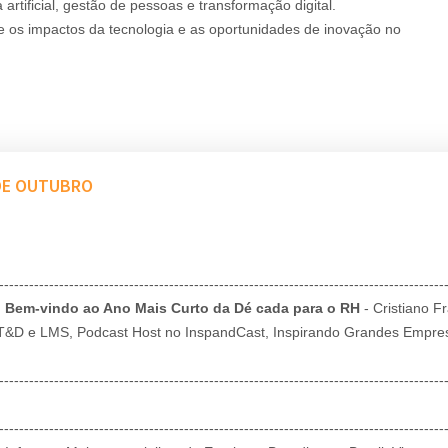
rtificial, gestão de pessoas e transformação digital.
e os impactos da tecnologia e as oportunidades de inovação no
 DE OUTUBRO
-----------------------------------------------------------------------------------------
: Bem-vindo ao Ano Mais Curto da Dé cada para o RH
- Cristiano F
m T&D e LMS, Podcast Host no InspandCast, Inspirando Grandes Empre
-----------------------------------------------------------------------------------------
-----------------------------------------------------------------------------------------