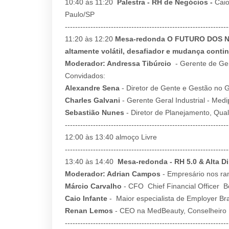
10:40 às 11:20
Palestra - RH de Negócios -
Caio
Paulo/SP
----------------------------------------------------------------
11:20 às 12:20
Mesa-redonda O FUTURO DOS NEG
altamente volátil, desafiador e mudança cont
Moderador: Andressa Tibúrcio
- Gerente de Gen
Convidados:
Alexandre Sena
- Diretor de Gente e Gestão no
Charles Galvani
- Gerente Geral Industrial - Med
Sebastião Nunes
- Diretor de Planejamento, Qua
----------------------------------------------------------------
12:00 às 13:40 almoço Livre
----------------------------------------------------------------
13:40 às 14:40
Mesa-redonda - RH 5.0 & Alta D
Moderador: Adrian Campos
- Empresário nos ram
Márcio Carvalho
- CFO Chief Financial Officer 
Caio Infante
- Maior especialista de Employer Br
Renan Lemos
- CEO na MedBeauty, Conselheiro 
----------------------------------------------------------------