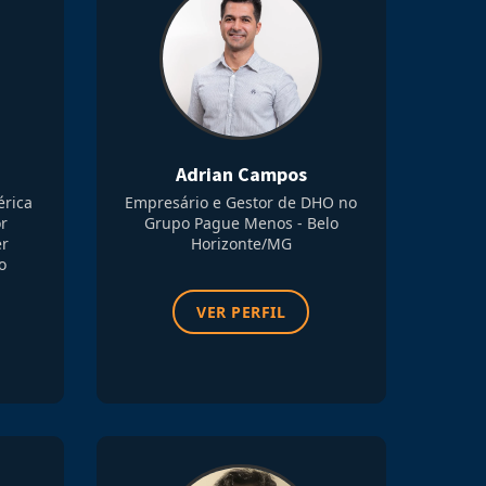
Adrian Campos
érica
Empresário e Gestor de DHO no
or
Grupo Pague Menos - Belo
er
Horizonte/MG
o
VER PERFIL