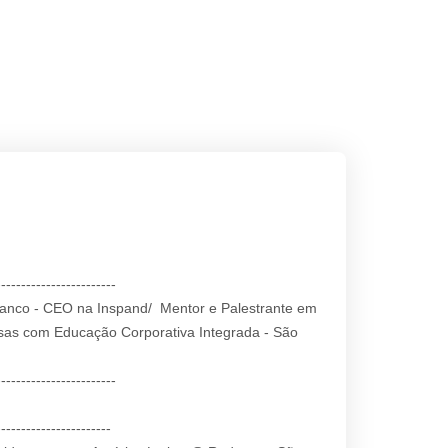
------------------------
ranco - CEO na Inspand/ Mentor e Palestrante em
sas com Educação Corporativa Integrada - São
------------------------
-----------------------