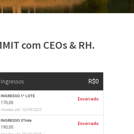
UMMIT com CEOs & RH.
Ingressos
R$0
INGRESSO 1º LOTE
Encerrado
170,00
Vendas até: 10/09/2025
INGRESSO 2ªlote
Encerrado
190,00