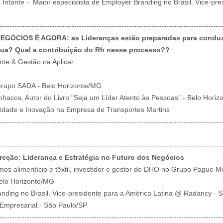
 Infante - Maior especialista de Employer Branding no Brasil. Vice-pr
-----------------------------------------------------------------------------------------
ÓCIOS É AGORA: as Lideranças estão preparadas para conduzi
inua? Qual a contribuição do Rh nesse processo??
te & Gestão na Aplicar
 Grupo SADA - Belo Horizonte/MG
iphacos, Autor do Livro "Seja um Líder Atento às Pessoas" - Belo Hori
lidade e Inovação na Empresa de Transportes Martins
-----------------------------------------------------------------------------------------
-----------------------------------------------------------------------------------------
ireção: Liderança e Estratégia no Futuro dos Negócios
os alimentício e têxtil, investidor e gestor de DHO no Grupo Pague 
Belo Horizonte/MG
anding no Brasil. Vice-presidente para a América Latina @ Radancy - 
Empresarial.- São Paulo/SP
-----------------------------------------------------------------------------------------